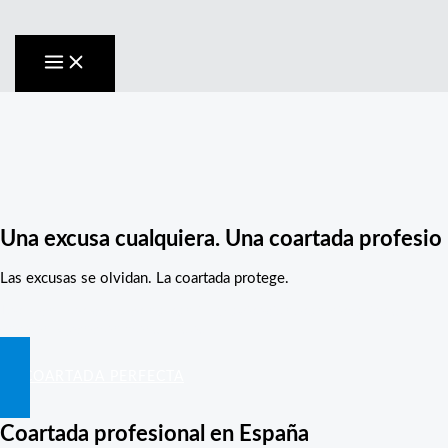
Ir
al
contenido
Una excusa cualquiera. Una coartada profesio
Las excusas se olvidan. La coartada protege.
Las mentiras creíbles no son improvisación, son historias que
encajan y generan tranquilidad.
LA COARTADA PERFECTA
Coartada profesional en España