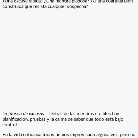
¿Una excusa rápida? ¿Una mentira piadosa? ¿O una coartada bien
construida que resista cualquier sospecha?
La fábrica de excusas
– Detrás de las mentiras creíbles hay
planificación, pruebas y la calma de saber que todo está bajo
control.
En la vida cotidiana todos hemos improvisado alguna vez, pero no